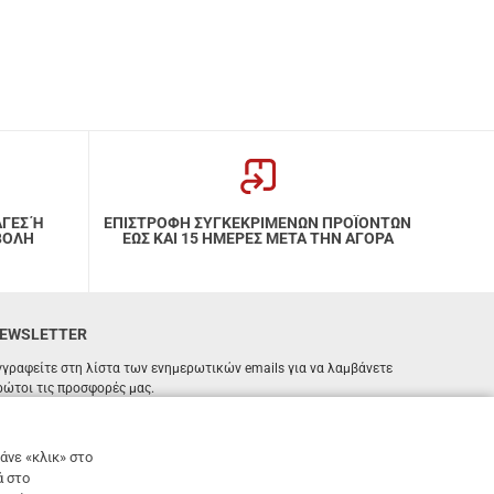
ΑΓΕΣ Ή
ΕΠΙΣΤΡΟΦΗ ΣΥΓΚΕΚΡΙΜΕΝΩΝ ΠΡΟΪΟΝΤΩΝ
ΒΟΛΗ
ΕΩΣ ΚΑΙ 15 ΗΜΕΡΕΣ ΜΕΤΑ ΤΗΝ ΑΓΟΡΑ
EWSLETTER
γγραφείτε στη λίστα των ενημερωτικών emails για να λαμβάνετε
ρώτοι τις προσφορές μας.
ΕΓΓΡΑΦΗ
Email
άνε «κλικ» στο
ά στο
Έχω διαβάσει κι αποδέχομαι τους
όρους χρήσης