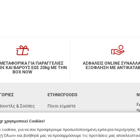
ΜΕΤΑΦΟΡΙΚΑ ΓΙΑ ΠΑΡΑΓΓΕΛΙΕΣ
ΑΣΦΑΛΕΙΣ ONLINE ΣΥΝΑΛΛ
ΑΙ ΒΑΡΟΥΣ ΕΩΣ 20kg ΜΕ ΤΗΝ
ΕΞΟΦΛΗΣΗ ΜΕ ΑΝΤΙΚΑΤΑ
BOX NOW
ΓΟΡΙΕΣ
ETHNICFOODS
N
Ε
Νουντλς & Σούπες
Ποιοι είμαστε
π
Συχνές ερωτήσεις
gr
χρησιμοποιεί Cookies!
όγιας
Συνταγές
 cookies, για να σου προσφέρουμε προσωποποιημένη εμπειρία περιήγησης. Κ
n
Όροι χρήσης
ή Όλων» και βοήθησέ μας να προσαρμόσουμε τις προτάσεις μας αποκλειστικ