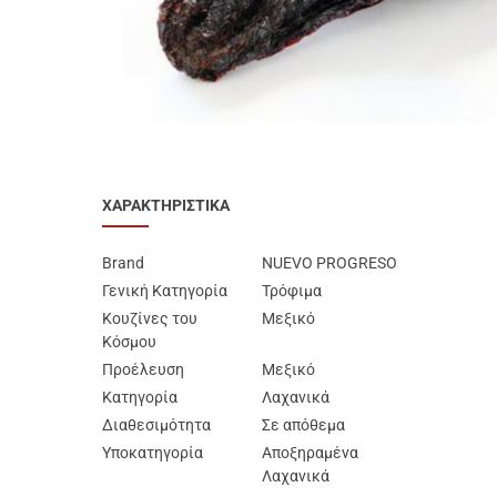
Προϊόντα Ειδικής
Διατροφής
Best Sellers
SUPER ΠΡΟΣΦΟΡΕΣ!
Blog
ΧΑΡΑΚΤΗΡΙΣΤΙΚΑ
Brand
NUEVO PROGRESO
Γενική Κατηγορία
Τρόφιμα
Κουζίνες του
Μεξικό
Κόσμου
Προέλευση
Μεξικό
Κατηγορία
Λαχανικά
Διαθεσιμότητα
Σε απόθεμα
Υποκατηγορία
Αποξηραμένα
Λαχανικά