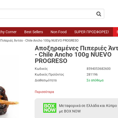
button.search
thy Corner
Best Sellers
Non Food
SUPER ΠΡΟΣΦΟΡΕΣ!
Πιπεριές Άντσο - Chile Ancho 100g NUEVO PROGRESO
Αποξηραμένες Πιπεριές Άν
- Chile Ancho 100g NUEVO
PROGRESO
Κωδικός
8594053682600
Κωδικός Προϊόντος
281196
Διαθεσιμότητα
Σε απόθεμα
Περισσότερα
Μεταφορικά σε Ελλάδα και Κύπρο
με BOX NOW