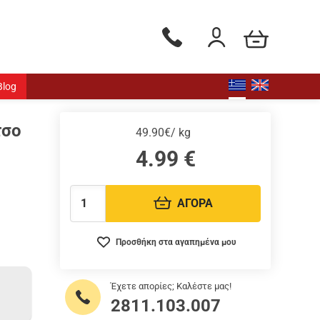
Το καλάθι μου
Τηλεφωνικές παραγγελίες - Δ
Είσοδος / Εγγραφή
Blog
τσο
49.90€/ kg
4.99
€
ΑΓΟΡΑ
Ποσότητα:
Προσθήκη στα αγαπημένα μου
Έχετε απορίες; Καλέστε μας!
2811.103.007