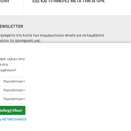
ΒΟΛΗ
ΕΩΣ ΚΑΙ 15 ΗΜΕΡΕΣ ΜΕΤΑ ΤΗΝ ΑΓΟΡΑ
EWSLETTER
γγραφείτε στη λίστα των ενημερωτικών emails για να λαμβάνετε
ρώτοι τις προσφορές μας.
ΕΓΓΡΑΦΗ
Email
άνε «κλικ» στο
ά στο
Έχω διαβάσει κι αποδέχομαι τους
όρους χρήσης
εγμένων»!
Περισσότερα
Περισσότερα
Περισσότερα
ποδοχή Όλων
by
NETMECHANICS