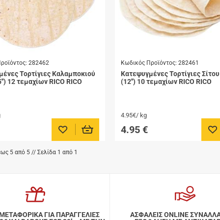
ροϊόντος:
282462
Κωδικός Προϊόντος:
282461
μένες Τορτίγιες Καλαμποκιού
Κατεψυγμένες Τορτίγιες Σίτο
5'') 12 τεμαχίων RICO RICO
(12'') 10 τεμαχίων RICO RICO
g
4.95€/ kg
4.95
€
Προσθήκη στα αγαπημένα μου
Πρ
ως 5 από 5 // Σελίδα 1 από 1
ΜΕΤΑΦΟΡΙΚΑ ΓΙΑ ΠΑΡΑΓΓΕΛΙΕΣ
ΑΣΦΑΛΕΙΣ ONLINE ΣΥΝΑΛΛ