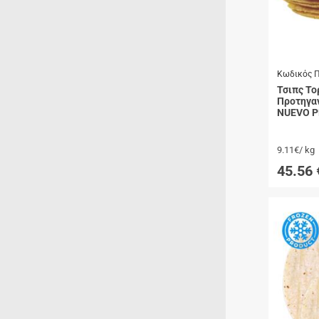
Προϊόντα Ειδικής
Διατροφής
Best Sellers
SUPER ΠΡΟΣΦΟΡΕΣ!
Κωδικός Π
Τσιπς Το
Blog
Προτηγα
NUEVO 
9.11€/ kg
45.56