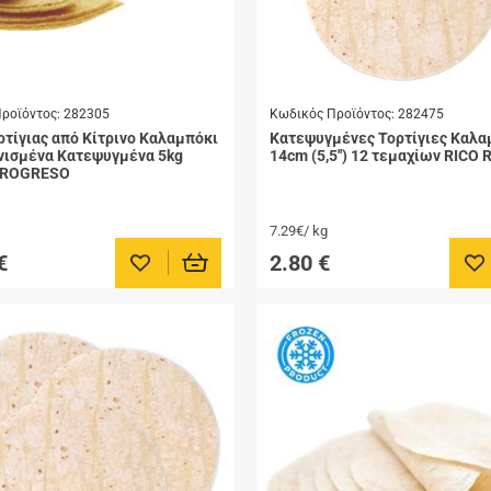
ροϊόντος:
282305
Κωδικός Προϊόντος:
282475
ρτίγιας από Κίτρινο Καλαμπόκι
Κατεψυγμένες Τορτίγιες Καλα
νισμένα Κατεψυγμένα 5kg
14cm (5,5'') 12 τεμαχίων RICO 
PROGRESO
7.29€/ kg
€
2.80
€
Προσθήκη στα αγαπημένα μου
Πρ