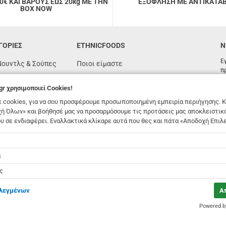
ΑΙ ΒΑΡΟΥΣ ΕΩΣ 20kg ΜΕ ΤΗΝ
ΕΞΟΦΛΗΣΗ ΜΕ ΑΝΤΙΚΑΤΑ
BOX NOW
ΓΟΡΙΕΣ
ETHNICFOODS
N
Ε
Νουντλς & Σούπες
Ποιοι είμαστε
π
Συχνές ερωτήσεις
gr
χρησιμοποιεί Cookies!
όγιας
Συνταγές
 cookies, για να σου προσφέρουμε προσωποποιημένη εμπειρία περιήγησης. Κ
n
Όροι χρήσης
ή Όλων» και βοήθησέ μας να προσαρμόσουμε τις προτάσεις μας αποκλειστικ
υ σε ενδιαφέρει. Εναλλακτικά κλίκαρε αυτά που θες και πάτα «Αποδοχή Επιλ
υτένη
Παραγγελίες & Αποστολές
foods.gr
χρησιμοποιεί Cookies!
ές
Επικοινωνία
Χονδρική
ά
Αποστολή σε θυρίδα Box Now
ς
ιλεγμένων
Α
Powered 