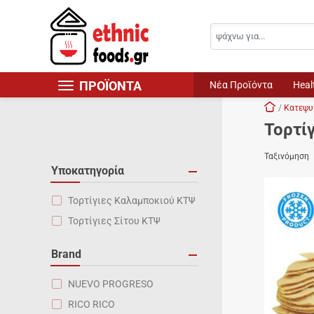
Αναζήτηση
Skip navigation
ΠΡΟΪΟΝΤΑ
Νέα Προϊόντα
Heal
Αρχική
Κατεψυ
Νέα Προϊόντα
Τορτίγ
Τρόφιμα
Ταξινόμηση
Είδη Ψυγείου
Υποκατηγορία
Κατεψυγμένα Τρόφιμα
Τορτίγιες Καλαμποκιού ΚΤΨ
Ποτά
Τορτίγιες Σίτου ΚΤΨ
Non Food
Brand
Κουζίνες του Κόσμου
NUEVO PROGRESO
Healthy Corner
RICO RICO