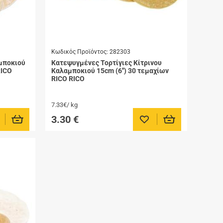
Κωδικός Προϊόντος:
282303
μποκιού
Κατεψυγμένες Τορτίγιες Κίτρινου
RICO
Καλαμποκιού 15cm (6'') 30 τεμαχίων
RICO RICO
7.33€/ kg
3.30
€
οσθήκη στα αγαπημένα μου
Προσθήκη στα αγαπημένα μ