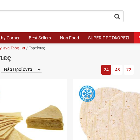
button.search
thy Corner
Best Sellers
Non Food
SUPER ΠΡΟΣΦΟΡΕΣ!
γμένα Τρόφιμα
Τορτίγιες
ιες
Προϊόντα / σελίδα
24
48
72