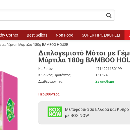
button.search
thy Corner
Best Sellers
Non Food
SUPER ΠΡΟΣΦΟΡΕΣ!
ι με Γέμιση Μύρτιλα 180g BAMBOO HOUSE
Διπλογεμιστό Μότσι με Γέμ
Μύρτιλα 180g BAMBOO HO
Κωδικός
4714221130199
Κωδικός Προϊόντος
161624
Διαθεσιμότητα
Σε απόθεμα
Περισσότερα
Μεταφορικά σε Ελλάδα και Κύπρο
με BOX NOW