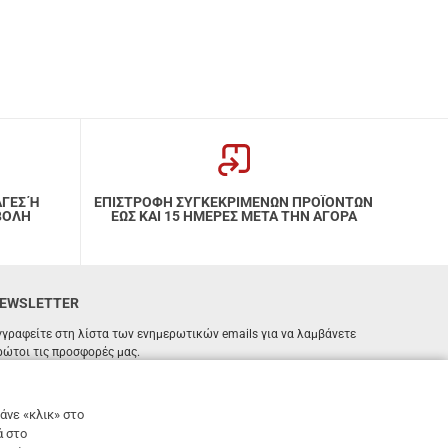
ΑΓΕΣ Ή
ΕΠΙΣΤΡΟΦΗ ΣΥΓΚΕΚΡΙΜΕΝΩΝ ΠΡΟΪΟΝΤΩΝ
ΒΟΛΗ
ΕΩΣ ΚΑΙ 15 ΗΜΕΡΕΣ ΜΕΤΑ ΤΗΝ ΑΓΟΡΑ
EWSLETTER
γγραφείτε στη λίστα των ενημερωτικών emails για να λαμβάνετε
ρώτοι τις προσφορές μας.
ΕΓΓΡΑΦΗ
Email
άνε «κλικ» στο
ά στο
Έχω διαβάσει κι αποδέχομαι τους
όρους χρήσης