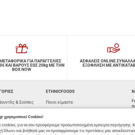
ΜΕΤΑΦΟΡΙΚΑ ΓΙΑ ΠΑΡΑΓΓΕΛΙΕΣ
ΑΣΦΑΛΕΙΣ ONLINE ΣΥΝΑΛΛ
ΑΙ ΒΑΡΟΥΣ ΕΩΣ 20kg ΜΕ ΤΗΝ
ΕΞΟΦΛΗΣΗ ΜΕ ΑΝΤΙΚΑΤΑ
BOX NOW
ΓΟΡΙΕΣ
ETHNICFOODS
N
Ε
Νουντλς & Σούπες
Ποιοι είμαστε
π
Συχνές ερωτήσεις
gr
χρησιμοποιεί Cookies!
όγιας
Συνταγές
 cookies, για να σου προσφέρουμε προσωποποιημένη εμπειρία περιήγησης. Κ
n
Όροι χρήσης
ή Όλων» και βοήθησέ μας να προσαρμόσουμε τις προτάσεις μας αποκλειστικ