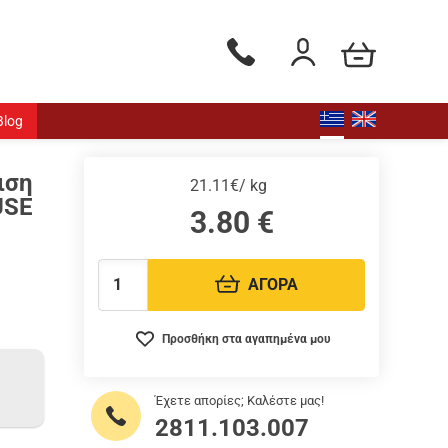
Το καλάθι μου
Τηλεφωνικές παραγγελίες - Δ
Είσοδος / Εγγραφή
Blog
ιση
21.11€/ kg
USE
3.80
€
ΑΓΟΡΑ
Ποσότητα:
Προσθήκη στα αγαπημένα μου
Έχετε απορίες; Καλέστε μας!
2811.103.007