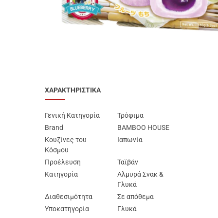
Προϊόντα Ειδικής
Διατροφής
Best Sellers
SUPER ΠΡΟΣΦΟΡΕΣ!
Blog
ΧΑΡΑΚΤΗΡΙΣΤΙΚΑ
Γενική Κατηγορία
Τρόφιμα
Brand
BAMBOO HOUSE
Κουζίνες του
Ιαπωνία
Κόσμου
Προέλευση
Ταϊβάν
Κατηγορία
Αλμυρά Σνακ &
Γλυκά
Διαθεσιμότητα
Σε απόθεμα
Υποκατηγορία
Γλυκά