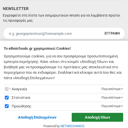
NEWSLETTER
Εγγραφείτε στη λίστα των ενημερωτικών emails για να λαμβάνετε πρώτοι
τις προσφορές μας.
ΕΓΓΡΑΦΗ
Email
Έχω διαβάσει κι αποδέχομαι τους
όρους χρήσης
To
ethnicfoods.gr
χρησιμοποιεί Cookies!
Χρησιμοποιούμε cookies, για να σου προσφέρουμε προσωποποιημένη
Λ. 62 Μαρτύρων 231
,
Ηράκλειο Κρήτης
,
Νότιο Αιγαίο
,
Τ.Κ. 71303
Ελλάδα
εμπειρία περιήγησης. Κάνε «κλικ» στο κουμπί «Αποδοχή Όλων» και
info@ethnicfoods.gr
2811.103.007
βοήθησέ μας να προσαρμόσουμε τις προτάσεις μας αποκλειστικά στο
Ωράριο φυσικού καταστήματος: Δευτέρα, Τρίτη, Τετάρτη & Σάββατο 09:30 - 18:00, Πέμπτη,
Παρασκευή 09:30 - 21:00
περιεχόμενο που σε ενδιαφέρει. Εναλλακτικά κλίκαρε αυτά που θες και
πάτα «Αποδοχή Επιλεγμένων»!
To
ethnicfoods.gr
χρησιμοποιεί Cookies!
Αναγκαία
Περισσότερα
Στατιστικά
Περισσότερα
Προώθησης
Περισσότερα
© 2026
EthnicFoods.gr
. All rights reserved
Αποδοχή Επιλεγμένων
Αποδοχή Όλων
Designed & Developed by
NETMECHANICS
Powered by
NETMECHANICS
//
ethnicfoods.gr
χρησιμοποιεί Cookies!