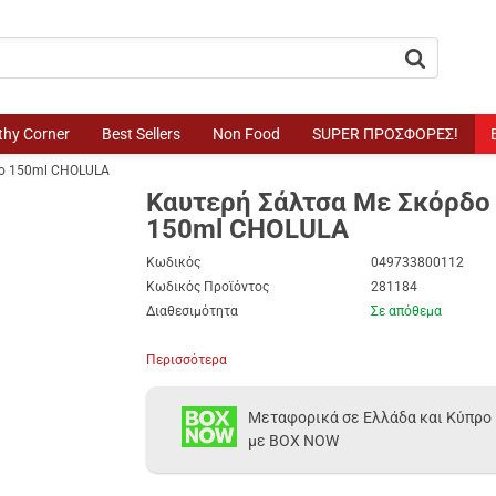
button.search
thy Corner
Best Sellers
Non Food
SUPER ΠΡΟΣΦΟΡΕΣ!
δο 150ml CHOLULA
Καυτερή Σάλτσα Με Σκόρδο
150ml CHOLULA
Κωδικός
049733800112
Κωδικός Προϊόντος
281184
Διαθεσιμότητα
Σε απόθεμα
Περισσότερα
Μεταφορικά σε Ελλάδα και Κύπρο
με BOX NOW