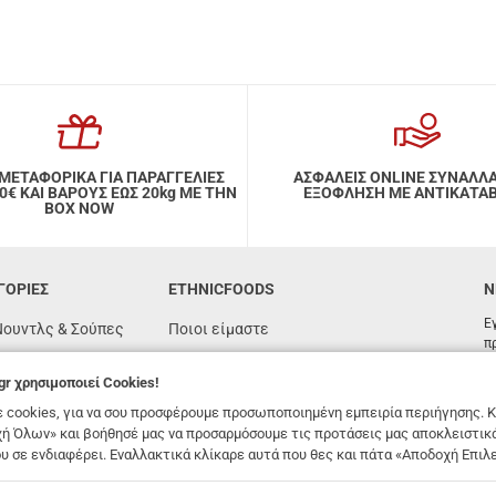
ΜΕΤΑΦΟΡΙΚΑ ΓΙΑ ΠΑΡΑΓΓΕΛΙΕΣ
ΑΣΦΑΛΕΙΣ ONLINE ΣΥΝΑΛΛ
ΑΙ ΒΑΡΟΥΣ ΕΩΣ 20kg ΜΕ ΤΗΝ
ΕΞΟΦΛΗΣΗ ΜΕ ΑΝΤΙΚΑΤΑ
BOX NOW
ΓΟΡΙΕΣ
ETHNICFOODS
N
Ε
Νουντλς & Σούπες
Ποιοι είμαστε
π
Συχνές ερωτήσεις
gr
χρησιμοποιεί Cookies!
όγιας
Συνταγές
 cookies, για να σου προσφέρουμε προσωποποιημένη εμπειρία περιήγησης. Κ
n
Όροι χρήσης
ή Όλων» και βοήθησέ μας να προσαρμόσουμε τις προτάσεις μας αποκλειστικ
υ σε ενδιαφέρει. Εναλλακτικά κλίκαρε αυτά που θες και πάτα «Αποδοχή Επιλ
υτένη
Παραγγελίες & Αποστολές
ές
Επικοινωνία