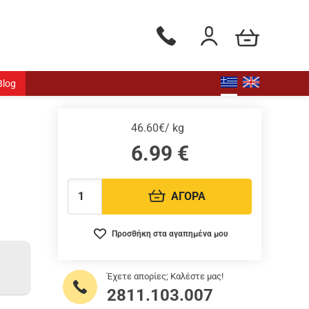
Το καλάθι μου
Τηλεφωνικές παραγγελίες - Δ
Είσοδος / Εγγραφή
Blog
46.60€/ kg
6.99
€
ΑΓΟΡΑ
Ποσότητα:
Προσθήκη στα αγαπημένα μου
Έχετε απορίες; Καλέστε μας!
2811.103.007