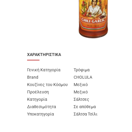
Προϊόντα Ειδικής
Διατροφής
Best Sellers
SUPER ΠΡΟΣΦΟΡΕΣ!
Blog
ΧΑΡΑΚΤΗΡΙΣΤΙΚΑ
Γενική Κατηγορία
Τρόφιμα
Brand
CHOLULA
Κουζίνες του Κόσμου
Μεξικό
Προέλευση
Μεξικό
Κατηγορία
Σάλτσες
Διαθεσιμότητα
Σε απόθεμα
Υποκατηγορία
Σάλτσα Τσίλι