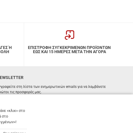
ΑΓΕΣ Ή
ΕΠΙΣΤΡΟΦΗ ΣΥΓΚΕΚΡΙΜΕΝΩΝ ΠΡΟΪΟΝΤΩΝ
ΒΟΛΗ
ΕΩΣ ΚΑΙ 15 ΗΜΕΡΕΣ ΜΕΤΑ ΤΗΝ ΑΓΟΡΑ
EWSLETTER
γγραφείτε στη λίστα των ενημερωτικών emails για να λαμβάνετε
ρώτοι τις προσφορές μας.
ΕΓΓΡΑΦΗ
Email
άνε «κλικ» στο
ά στο
Έχω διαβάσει κι αποδέχομαι τους
όρους χρήσης
εγμένων»!