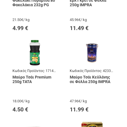
Φακελάκι Πυραμίδα 80
Ερλ Γκρέι σε Φύλλα
Φακελάκια 232g PG
250g IMPRA
21.50€/ kg
45.96€/ kg
4.99
€
11.49
€
Κωδικός Προϊόντος:
171403
Κωδικός Προϊόντος:
423337
Μαύρο Τσάι Premium
Μαύρο Τσάι Κεϋλάνης
250g TATA
σε Φύλλα 250g IMPRA
18.00€/ kg
47.96€/ kg
4.50
€
11.99
€