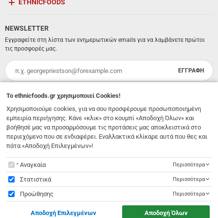
ETHNICFOODS
NEWSLETTER
Εγγραφείτε στη λίστα των ενημερωτικών emails για να λαμβάνετε πρώτοι
τις προσφορές μας.
ΕΓΓΡΑΦΗ
Email
Έχω διαβάσει κι αποδέχομαι τους
όρους χρήσης
To
ethnicfoods.gr
χρησιμοποιεί Cookies!
Χρησιμοποιούμε cookies, για να σου προσφέρουμε προσωποποιημένη
Λ. 62 Μαρτύρων 231
,
Ηράκλειο Κρήτης
,
Νότιο Αιγαίο
,
Τ.Κ. 71303
Ελλάδα
εμπειρία περιήγησης. Κάνε «κλικ» στο κουμπί «Αποδοχή Όλων» και
info@ethnicfoods.gr
2811.103.007
βοήθησέ μας να προσαρμόσουμε τις προτάσεις μας αποκλειστικά στο
Ωράριο φυσικού καταστήματος: Δευτέρα, Τρίτη, Τετάρτη & Σάββατο 09:30 - 18:00, Πέμπτη,
περιεχόμενο που σε ενδιαφέρει. Εναλλακτικά κλίκαρε αυτά που θες και
Παρασκευή 09:30 - 21:00
πάτα «Αποδοχή Επιλεγμένων»!
To
ethnicfoods.gr
χρησιμοποιεί Cookies!
Αναγκαία
Περισσότερα
Στατιστικά
Περισσότερα
Προώθησης
Περισσότερα
© 2026
EthnicFoods.gr
. All rights reserved
Αποδοχή Επιλεγμένων
Αποδοχή Όλων
Designed & Developed by
NETMECHANICS