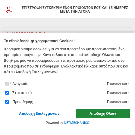
ΕΠΙΣΤΡΟΦΗ ΣΥΓΚΕΚΡΙΜΕΝΩΝ ΠΡΟΪΟΝΤΩΝ ΕΩΣ ΚΑΙ 15 ΗΜΕΡΕΣ
ΜΕΤΑ ΤΗΝ ΑΓΟΡΑ
TOP ΚΑΤΗΓΟΡΙΕΣ
To
ethnicfoods.gr
χρησιμοποιεί Cookies!
ETHNICFOODS
Χρησιμοποιούμε cookies, για να σου προσφέρουμε προσωποποιημένη
εμπειρία περιήγησης. Κάνε «κλικ» στο κουμπί «Αποδοχή Όλων» και
βοήθησέ μας να προσαρμόσουμε τις προτάσεις μας αποκλειστικά στο
NEWSLETTER
περιεχόμενο που σε ενδιαφέρει. Εναλλακτικά κλίκαρε αυτά που θες και
Εγγραφείτε στη λίστα των ενημερωτικών emails για να λαμβάνετε πρώτοι
πάτα «Αποδοχή Επιλεγμένων»!
τις προσφορές μας.
To
ethnicfoods.gr
χρησιμοποιεί Cookies!
Αναγκαία
Περισσότερα
ΕΓΓΡΑΦΗ
Email
Στατιστικά
Περισσότερα
Προώθησης
Περισσότερα
Έχω διαβάσει κι αποδέχομαι τους
όρους χρήσης
Αποδοχή Επιλεγμένων
Αποδοχή Όλων
Λ. 62 Μαρτύρων 231
,
Ηράκλειο Κρήτης
,
Νότιο Αιγαίο
,
Τ.Κ. 71303
Ελλάδα
info@ethnicfoods.gr
2811.103.007
Powered by
NETMECHANICS
ethnicfoods.gr
χρησιμοποιεί Cookies!
Ωράριο φυσικού καταστήματος: Δευτέρα, Τρίτη, Τετάρτη & Σάββατο 09:30 - 18:00, Πέμπτη,
Παρασκευή 09:30 - 21:00