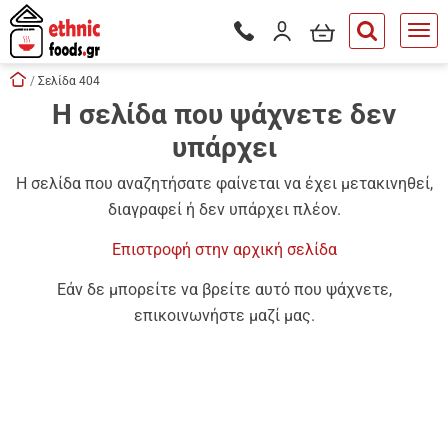
είσιμο
Το καλάθι μου
Είσοδος / Εγγραφή
Τηλεφωνικές παραγγελίες - Δ
button.search
Skip navigation
Αρχική
Σελίδα 404
Η σελίδα που ψάχνετε δεν
tton.submenu
υπάρχει
tton.submenu
tton.submenu
Η σελίδα που αναζητήσατε φαίνεται να έχει μετακινηθεί,
διαγραφεί ή δεν υπάρχει πλέον.
tton.submenu
Επιστροφή στην αρχική σελίδα
tton.submenu
Εάν δε μπορείτε να βρείτε αυτό που ψάχνετε,
tton.submenu
επικοινωνήστε μαζί μας.
tton.submenu