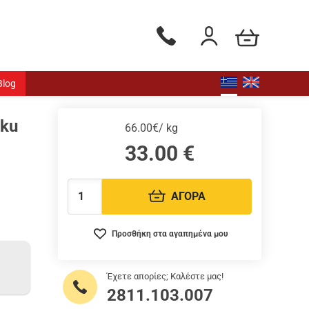
Το καλάθι μου
Τηλεφωνικές παραγγελίες - Δ
Είσοδος / Εγγραφή
Blog
oku
66.00€/ kg
33.00
€
ΑΓΟΡΑ
Ποσότητα:
Προσθήκη στα αγαπημένα μου
Έχετε απορίες; Καλέστε μας!
2811.103.007