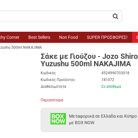
button.search
thy Corner
Best Sellers
Non Food
SUPER ΠΡΟΣΦΟΡΕΣ!
 Yuzushu 500ml NAKAJIMA
Σάκε με Γιούζου - Jozo Shir
Yuzushu 500ml NAKAJIMA
Κωδικός
4524990703018
Κωδικός Προϊόντος
181072
Διαθεσιμότητα
Σε απόθεμα
Περισσότερα
Μεταφορικά σε Ελλάδα και Κύπρο
με BOX NOW