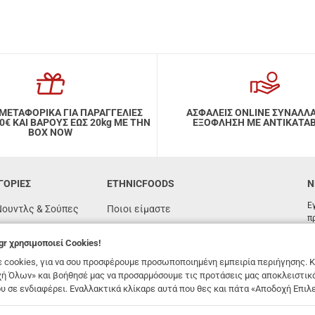
ΜΕΤΑΦΟΡΙΚΑ ΓΙΑ ΠΑΡΑΓΓΕΛΙΕΣ
ΑΣΦΑΛΕΙΣ ONLINE ΣΥΝΑΛΛ
ΑΙ ΒΑΡΟΥΣ ΕΩΣ 20kg ΜΕ ΤΗΝ
ΕΞΟΦΛΗΣΗ ΜΕ ΑΝΤΙΚΑΤΑ
BOX NOW
ΓΟΡΙΕΣ
ETHNICFOODS
N
Ε
Νουντλς & Σούπες
Ποιοι είμαστε
π
Συχνές ερωτήσεις
gr
χρησιμοποιεί Cookies!
όγιας
Συνταγές
 cookies, για να σου προσφέρουμε προσωποποιημένη εμπειρία περιήγησης. Κ
n
Όροι χρήσης
ή Όλων» και βοήθησέ μας να προσαρμόσουμε τις προτάσεις μας αποκλειστικ
υ σε ενδιαφέρει. Εναλλακτικά κλίκαρε αυτά που θες και πάτα «Αποδοχή Επιλ
υτένη
Παραγγελίες & Αποστολές
ές
Επικοινωνία