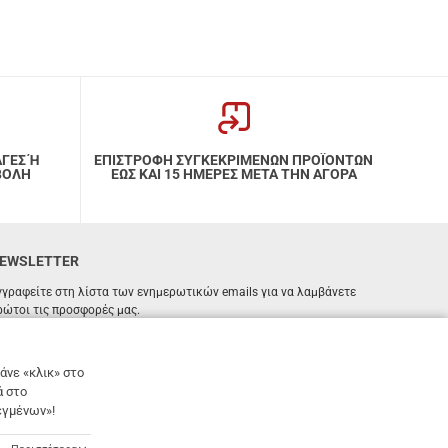
ΑΓΕΣ Ή
ΕΠΙΣΤΡΟΦΗ ΣΥΓΚΕΚΡΙΜΕΝΩΝ ΠΡΟΪΟΝΤΩΝ
ΒΟΛΗ
ΕΩΣ ΚΑΙ 15 ΗΜΕΡΕΣ ΜΕΤΑ ΤΗΝ ΑΓΟΡΑ
EWSLETTER
γγραφείτε στη λίστα των ενημερωτικών emails για να λαμβάνετε
ρώτοι τις προσφορές μας.
ΕΓΓΡΑΦΗ
Email
άνε «κλικ» στο
ά στο
Έχω διαβάσει κι αποδέχομαι τους
όρους χρήσης
εγμένων»!