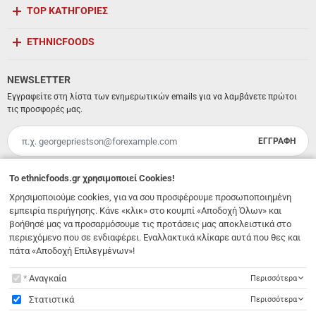
TOP ΚΑΤΗΓΟΡΙΕΣ
ETHNICFOODS
NEWSLETTER
Εγγραφείτε στη λίστα των ενημερωτικών emails για να λαμβάνετε πρώτοι
τις προσφορές μας.
ΕΓΓΡΑΦΗ
Email
Έχω διαβάσει κι αποδέχομαι τους
όρους χρήσης
To
ethnicfoods.gr
χρησιμοποιεί Cookies!
Χρησιμοποιούμε cookies, για να σου προσφέρουμε προσωποποιημένη
Λ. 62 Μαρτύρων 231
,
Ηράκλειο Κρήτης
,
Νότιο Αιγαίο
,
Τ.Κ. 71303
Ελλάδα
εμπειρία περιήγησης. Κάνε «κλικ» στο κουμπί «Αποδοχή Όλων» και
info@ethnicfoods.gr
2811.103.007
βοήθησέ μας να προσαρμόσουμε τις προτάσεις μας αποκλειστικά στο
Ωράριο φυσικού καταστήματος: Δευτέρα, Τρίτη, Τετάρτη & Σάββατο 09:30 - 18:00, Πέμπτη,
Παρασκευή 09:30 - 21:00
περιεχόμενο που σε ενδιαφέρει. Εναλλακτικά κλίκαρε αυτά που θες και
πάτα «Αποδοχή Επιλεγμένων»!
To
ethnicfoods.gr
χρησιμοποιεί Cookies!
Αναγκαία
Περισσότερα
Στατιστικά
Περισσότερα