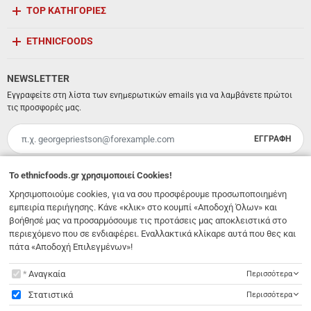
TOP ΚΑΤΗΓΟΡΙΕΣ
ETHNICFOODS
NEWSLETTER
Εγγραφείτε στη λίστα των ενημερωτικών emails για να λαμβάνετε πρώτοι
τις προσφορές μας.
ΕΓΓΡΑΦΗ
Email
Έχω διαβάσει κι αποδέχομαι τους
όρους χρήσης
To
ethnicfoods.gr
χρησιμοποιεί Cookies!
Χρησιμοποιούμε cookies, για να σου προσφέρουμε προσωποποιημένη
Λ. 62 Μαρτύρων 231
,
Ηράκλειο Κρήτης
,
Νότιο Αιγαίο
,
Τ.Κ. 71303
Ελλάδα
εμπειρία περιήγησης. Κάνε «κλικ» στο κουμπί «Αποδοχή Όλων» και
info@ethnicfoods.gr
2811.103.007
βοήθησέ μας να προσαρμόσουμε τις προτάσεις μας αποκλειστικά στο
Ωράριο φυσικού καταστήματος: Δευτέρα, Τρίτη, Τετάρτη & Σάββατο 09:30 - 18:00, Πέμπτη,
Παρασκευή 09:30 - 21:00
περιεχόμενο που σε ενδιαφέρει. Εναλλακτικά κλίκαρε αυτά που θες και
πάτα «Αποδοχή Επιλεγμένων»!
To
ethnicfoods.gr
χρησιμοποιεί Cookies!
Αναγκαία
Περισσότερα
Στατιστικά
Περισσότερα