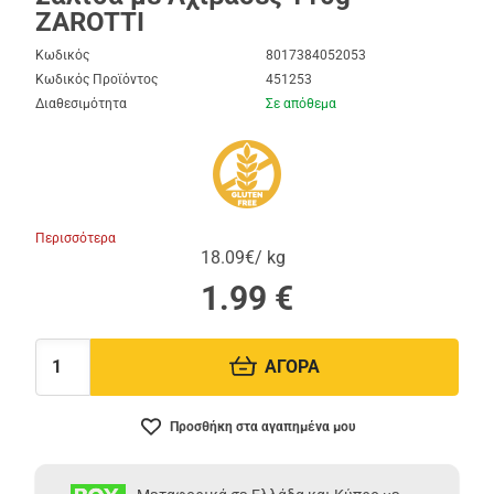
ZAROTTI
Κωδικός
8017384052053
Κωδικός Προϊόντος
451253
Διαθεσιμότητα
Σε απόθεμα
Περισσότερα
18.09€/ kg
1.99
€
ΑΓΟΡΑ
Ποσότητα:
Προσθήκη στα αγαπημένα μου