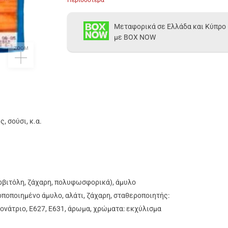
Μεταφορικά σε Ελλάδα και Κύπρο
με BOX NOW
ZOOM
 σούσι, κ.α.
ορβιτόλη, ζάχαρη, πολυφωσφορικά), άμυλο
ροποποιημένο άμυλο, αλάτι, ζάχαρη, σταθεροποιητής:
νονάτριο, Ε627, Ε631, άρωμα, χρώματα: εκχύλισμα