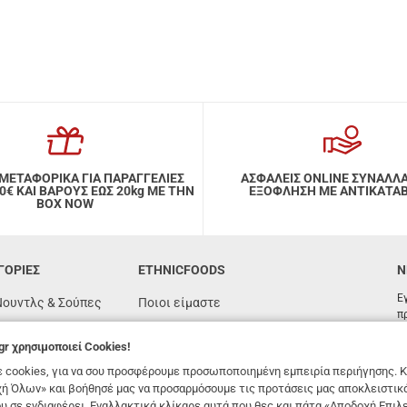
ΜΕΤΑΦΟΡΙΚΑ ΓΙΑ ΠΑΡΑΓΓΕΛΙΕΣ
ΑΣΦΑΛΕΙΣ ONLINE ΣΥΝΑΛΛ
ΑΙ ΒΑΡΟΥΣ ΕΩΣ 20kg ΜΕ ΤΗΝ
ΕΞΟΦΛΗΣΗ ΜΕ ΑΝΤΙΚΑΤΑ
BOX NOW
ΓΟΡΙΕΣ
ETHNICFOODS
N
Ε
Νουντλς & Σούπες
Ποιοι είμαστε
π
Συχνές ερωτήσεις
gr
χρησιμοποιεί Cookies!
όγιας
Συνταγές
 cookies, για να σου προσφέρουμε προσωποποιημένη εμπειρία περιήγησης. Κ
n
Όροι χρήσης
ή Όλων» και βοήθησέ μας να προσαρμόσουμε τις προτάσεις μας αποκλειστικ
υ σε ενδιαφέρει. Εναλλακτικά κλίκαρε αυτά που θες και πάτα «Αποδοχή Επιλ