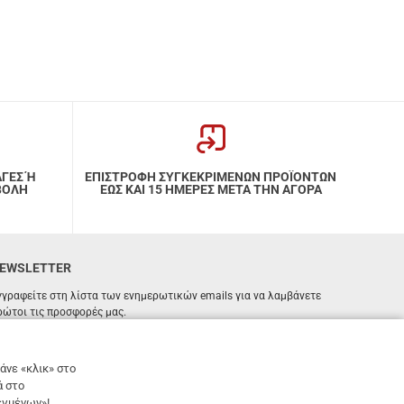
ΑΓΕΣ Ή
ΕΠΙΣΤΡΟΦΗ ΣΥΓΚΕΚΡΙΜΕΝΩΝ ΠΡΟΪΟΝΤΩΝ
ΒΟΛΗ
ΕΩΣ ΚΑΙ 15 ΗΜΕΡΕΣ ΜΕΤΑ ΤΗΝ ΑΓΟΡΑ
EWSLETTER
γγραφείτε στη λίστα των ενημερωτικών emails για να λαμβάνετε
ρώτοι τις προσφορές μας.
ΕΓΓΡΑΦΗ
Email
άνε «κλικ» στο
ά στο
Έχω διαβάσει κι αποδέχομαι τους
όρους χρήσης
εγμένων»!