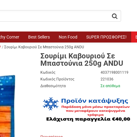
button.search
thy Corner
Best Sellers
Non Food
SUPER ΠΡΟΣΦΟΡΕΣ!
Ψ
Σουρίμι Καβουριού Σε Μπαστούνια 250g ANDU
Σουρίμι Καβουριού Σε
Μπαστούνια 250g ANDU
Κωδικός
4037198001119
Κωδικός Προϊόντος
221036
Διαθεσιμότητα
Σε απόθεμα
Περισσότερα