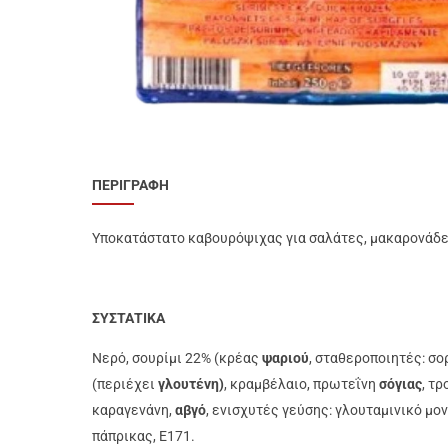
Προϊόντα Ειδικής
Διατροφής
Best Sellers
SUPER ΠΡΟΣΦΟΡΕΣ!
Blog
ΠΕΡΙΓΡΑΦΗ
Υποκατάστατο καβουρόψιχας για σαλάτες, μακαρονάδες,
ΣΥΣΤΑΤΙΚΑ
Νερό, σουρίμι 22% (κρέας
ψαριού
, σταθεροποιητές: σ
(περιέχει
γλουτένη)
, κραμβέλαιο, πρωτεΐνη
σόγιας
, τ
καραγενάνη,
αβγό
, ενισχυτές γεύσης: γλουταμινικό μο
πάπρικας, Ε171.