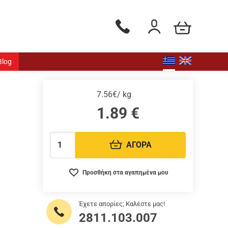
Το καλάθι μου
Τηλεφωνικές παραγγελίες - Δ
Είσοδος / Εγγραφή
Blog
7.56€/ kg
1.89
€
ΑΓΟΡΑ
Ποσότητα:
Προσθήκη στα αγαπημένα μου
Έχετε απορίες; Καλέστε μας!
2811.103.007