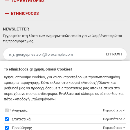
TOP ΚΑΤΗΓΟΡΙΕΣ
ETHNICFOODS
NEWSLETTER
Εγγραφείτε στη λίστα των ενημερωτικών emails για να λαμβάνετε πρώτοι
τις προσφορές μας.
ΕΓΓΡΑΦΗ
Email
Έχω διαβάσει κι αποδέχομαι τους
όρους χρήσης
To
ethnicfoods.gr
χρησιμοποιεί Cookies!
Χρησιμοποιούμε cookies, για να σου προσφέρουμε προσωποποιημένη
Λ. 62 Μαρτύρων 231
,
Ηράκλειο Κρήτης
,
Νότιο Αιγαίο
,
Τ.Κ. 71303
Ελλάδα
εμπειρία περιήγησης. Κάνε «κλικ» στο κουμπί «Αποδοχή Όλων» και
info@ethnicfoods.gr
2811.103.007
βοήθησέ μας να προσαρμόσουμε τις προτάσεις μας αποκλειστικά στο
Ωράριο φυσικού καταστήματος: Δευτέρα, Τρίτη, Τετάρτη & Σάββατο 09:30 - 18:00, Πέμπτη,
περιεχόμενο που σε ενδιαφέρει. Εναλλακτικά κλίκαρε αυτά που θες και
Παρασκευή 09:30 - 21:00
πάτα «Αποδοχή Επιλεγμένων»!
To
ethnicfoods.gr
χρησιμοποιεί Cookies!
Αναγκαία
Περισσότερα
Στατιστικά
Περισσότερα
Προώθησης
Περισσότερα