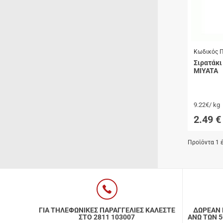
Προϊόντα Ειδικής
Διατροφής
Best Sellers
SUPER ΠΡΟΣΦΟΡΕΣ!
Κωδικός Π
Σιρατάκι
Blog
MIYATA
9.22€/ kg
2.49
€
Προϊόντα 1 έ
ΓΙΑ ΤΗΛΕΦΩΝΙΚΕΣ ΠΑΡΑΓΓΕΛΙΕΣ ΚΑΛΕΣΤΕ
ΔΩΡΕΑΝ 
ΣΤΟ 2811 103007
ΑΝΩ ΤΩΝ 50€ Κ