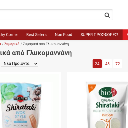
button.search
thy Corner
Best Sellers
Non Food
SUPER ΠΡΟΣΦΟΡΕΣ!
α
Ζυμαρικά
Ζυμαρικά από Γλυκομαννάνη
ικά από Γλυκομαννάνη
Προϊόντα / σελίδα
24
48
72