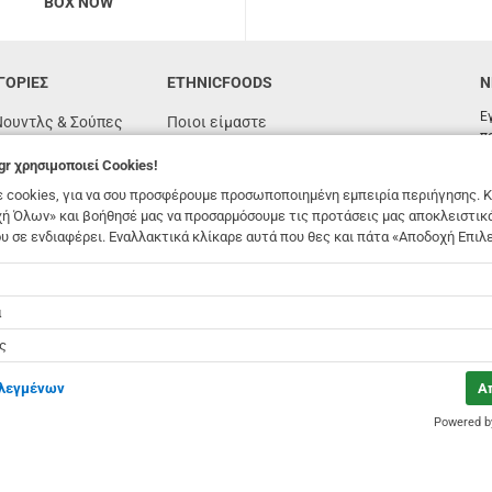
BOX NOW
ΓΟΡΙΕΣ
ETHNICFOODS
N
Ε
Νουντλς & Σούπες
Ποιοι είμαστε
π
Συχνές ερωτήσεις
gr
χρησιμοποιεί Cookies!
όγιας
Συνταγές
 cookies, για να σου προσφέρουμε προσωποποιημένη εμπειρία περιήγησης. Κ
ή Όλων» και βοήθησέ μας να προσαρμόσουμε τις προτάσεις μας αποκλειστικ
n
Όροι χρήσης
υ σε ενδιαφέρει. Εναλλακτικά κλίκαρε αυτά που θες και πάτα «Αποδοχή Επιλ
υτένη
Παραγγελίες & Αποστολές
foods.gr
χρησιμοποιεί Cookies!
ές
Επικοινωνία
ά
Χονδρική
ς
Αποστολή σε θυρίδα Box Now
ιλεγμένων
Α
Powered 