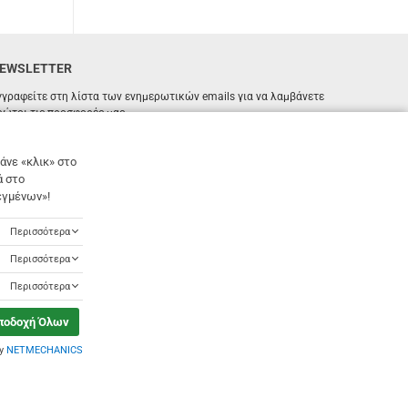
EWSLETTER
γγραφείτε στη λίστα των ενημερωτικών emails για να λαμβάνετε
ρώτοι τις προσφορές μας.
ΕΓΓΡΑΦΗ
Email
άνε «κλικ» στο
ά στο
Έχω διαβάσει κι αποδέχομαι τους
όρους χρήσης
εγμένων»!
Περισσότερα
Περισσότερα
Περισσότερα
ποδοχή Όλων
by
NETMECHANICS
Designed & Developed by
NETMECHANICS