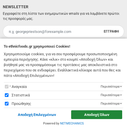
NEWSLETTER
Εγγραφείτε στη λίστα των ενημερωτικών emails για να λαμβάνετε πρώτοι
τις προσφορές μας.
ΕΓΓΡΑΦΗ
Email
Έχω διαβάσει κι αποδέχομαι τους
όρους χρήσης
To
ethnicfoods.gr
χρησιμοποιεί Cookies!
Χρησιμοποιούμε cookies, για να σου προσφέρουμε προσωποποιημένη
Λ. 62 Μαρτύρων 231
,
Ηράκλειο Κρήτης
,
Νότιο Αιγαίο
,
Τ.Κ. 71303
Ελλάδα
εμπειρία περιήγησης. Κάνε «κλικ» στο κουμπί «Αποδοχή Όλων» και
info@ethnicfoods.gr
2811.103.007
βοήθησέ μας να προσαρμόσουμε τις προτάσεις μας αποκλειστικά στο
Ωράριο φυσικού καταστήματος: Δευτέρα, Τρίτη, Τετάρτη & Σάββατο 09:30 - 18:00, Πέμπτη,
περιεχόμενο που σε ενδιαφέρει. Εναλλακτικά κλίκαρε αυτά που θες και
Παρασκευή 09:30 - 21:00
πάτα «Αποδοχή Επιλεγμένων»!
To
ethnicfoods.gr
χρησιμοποιεί Cookies!
Αναγκαία
Περισσότερα
Στατιστικά
Περισσότερα
Προώθησης
Περισσότερα
© 2026
EthnicFoods.gr
. All rights reserved
Αποδοχή Επιλεγμένων
Αποδοχή Όλων
Designed & Developed by
NETMECHANICS
Powered by
NETMECHANICS
//
ethnicfoods.gr
χρησιμοποιεί Cookies!