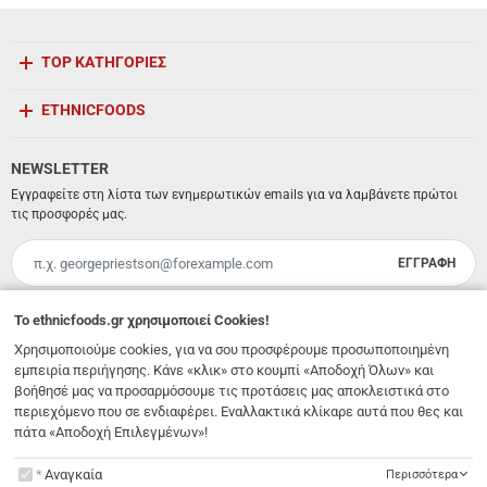
TOP ΚΑΤΗΓΟΡΙΕΣ
ETHNICFOODS
NEWSLETTER
Εγγραφείτε στη λίστα των ενημερωτικών emails για να λαμβάνετε πρώτοι
τις προσφορές μας.
ΕΓΓΡΑΦΗ
Email
Έχω διαβάσει κι αποδέχομαι τους
όρους χρήσης
To
ethnicfoods.gr
χρησιμοποιεί Cookies!
Χρησιμοποιούμε cookies, για να σου προσφέρουμε προσωποποιημένη
Λ. 62 Μαρτύρων 231
,
Ηράκλειο Κρήτης
,
Νότιο Αιγαίο
,
Τ.Κ. 71303
Ελλάδα
εμπειρία περιήγησης. Κάνε «κλικ» στο κουμπί «Αποδοχή Όλων» και
info@ethnicfoods.gr
2811.103.007
βοήθησέ μας να προσαρμόσουμε τις προτάσεις μας αποκλειστικά στο
Ωράριο φυσικού καταστήματος: Δευτέρα, Τρίτη, Τετάρτη & Σάββατο 09:30 - 18:00, Πέμπτη,
Παρασκευή 09:30 - 21:00
περιεχόμενο που σε ενδιαφέρει. Εναλλακτικά κλίκαρε αυτά που θες και
πάτα «Αποδοχή Επιλεγμένων»!
To
ethnicfoods.gr
χρησιμοποιεί Cookies!
Αναγκαία
Περισσότερα