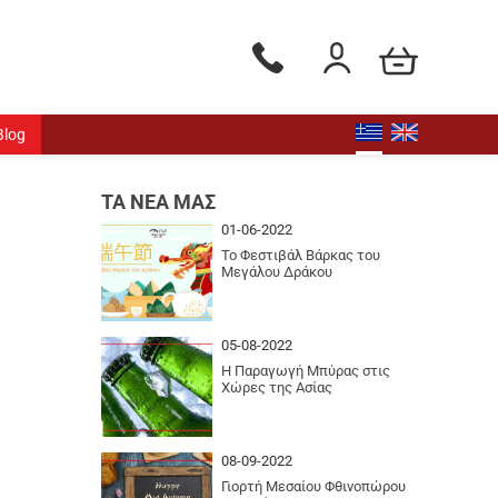
Το καλάθι μου
Τηλεφωνικές παραγγελίες - Δ
Είσοδος / Εγγραφή
Blog
ΤΑ ΝΕΑ ΜΑΣ
01-06-2022
Το Φεστιβάλ Βάρκας του
Μεγάλου Δράκου
05-08-2022
Η Παραγωγή Μπύρας στις
Χώρες της Ασίας
08-09-2022
Γιορτή Μεσαίου Φθινοπώρου