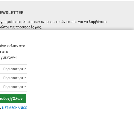
EWSLETTER
γγραφείτε στη λίστα των ενημερωτικών emails για να λαμβάνετε
ρώτοι τις προσφορές μας.
ΕΓΓΡΑΦΗ
Email
άνε «κλικ» στο
ά στο
Έχω διαβάσει κι αποδέχομαι τους
όρους χρήσης
εγμένων»!
Περισσότερα
Περισσότερα
Περισσότερα
ποδοχή Όλων
by
NETMECHANICS
Designed & Developed by
NETMECHANICS