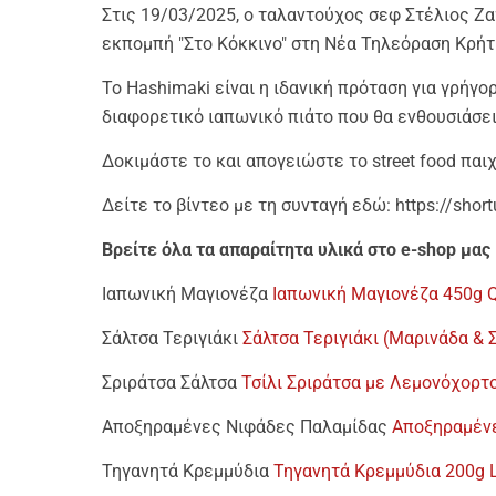
Στις 19/03/2025, ο ταλαντούχος σεφ Στέλιος Ζ
εκπομπή "Στο Κόκκινο" στη Νέα Τηλεόραση Κρήτ
Το Hashimaki είναι η ιδανική πρόταση για γρήγορο
διαφορετικό ιαπωνικό πιάτο που θα ενθουσιάσε
Δοκιμάστε το και απογειώστε το street food παιχ
Δείτε το βίντεο με τη συνταγή εδώ: https://short
Βρείτε όλα τα απαραίτητα υλικά στο e-shop μας 
Ιαπωνική Μαγιονέζα
Ιαπωνική Μαγιονέζα 450g 
Σάλτσα Τεριγιάκι
Σάλτσα Τεριγιάκι (Μαρινάδα &
Σριράτσα Σάλτσα
Τσίλι Σριράτσα με Λεμονόχορτ
Αποξηραμένες Νιφάδες Παλαμίδας
Αποξηραμέν
Τηγανητά Κρεμμύδια
Τηγανητά Κρεμμύδια 200g