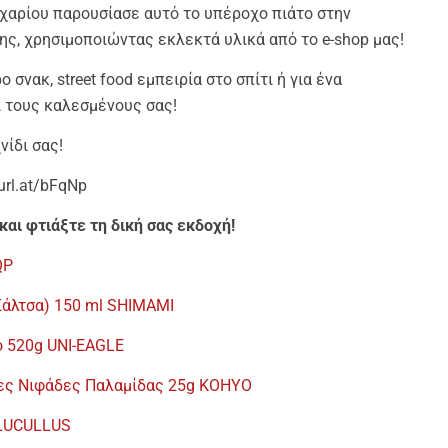
αχαρίου παρουσίασε αυτό το υπέροχο πιάτο στην
ης, χρησιμοποιώντας εκλεκτά υλικά από το e-shop μας!
 σνακ, street food εμπειρία στο σπίτι ή για ένα
ι τους καλεσμένους σας!
νίδι σας!
url.at/bFqNp
και φτιάξτε τη δική σας εκδοχή!
QP
 Σάλτσα) 150 ml SHIMAMI
ο 520g UNI-EAGLE
ες Νιφάδες Παλαμίδας 25g KOHYO
 LUCULLUS