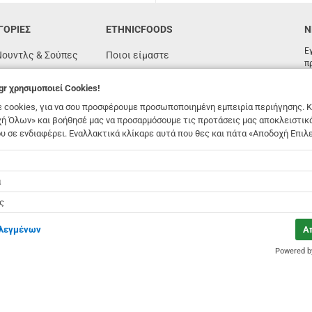
ΓΟΡΙΕΣ
ETHNICFOODS
N
Ε
Νουντλς & Σούπες
Ποιοι είμαστε
π
Συχνές ερωτήσεις
gr
χρησιμοποιεί Cookies!
όγιας
Συνταγές
 cookies, για να σου προσφέρουμε προσωποποιημένη εμπειρία περιήγησης. Κ
n
Όροι χρήσης
ή Όλων» και βοήθησέ μας να προσαρμόσουμε τις προτάσεις μας αποκλειστικ
υ σε ενδιαφέρει. Εναλλακτικά κλίκαρε αυτά που θες και πάτα «Αποδοχή Επιλ
υτένη
Παραγγελίες & Αποστολές
foods.gr
χρησιμοποιεί Cookies!
ές
Επικοινωνία
Χονδρική
ά
Αποστολή σε θυρίδα Box Now
ς
ιλεγμένων
Α
Powered 