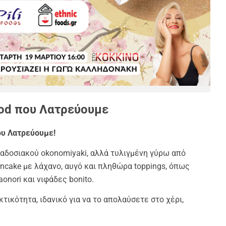
ood που Λατρεύουμε
που Λατρεύουμε!
ραδοσιακού okonomiyaki, αλλά τυλιγμένη γύρω από
ancake με λάχανο, αυγό και πληθώρα toppings, όπως
onori και νιφάδες bonito.
κτικότητα, ιδανικό για να το απολαύσετε στο χέρι,