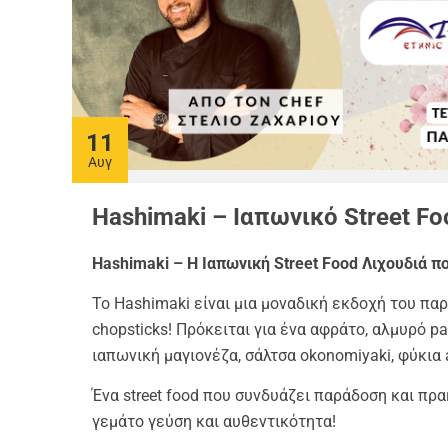
Προϊόντα Ειδικής
Διατροφής
Best Sellers
SUPER ΠΡΟΣΦΟΡΕΣ!
Blog
11
Αυγ
Hashimaki – Ιαπωνικό Street F
Hashimaki – Η Ιαπωνική Street Food Λιχουδιά 
Το Hashimaki είναι μια μοναδική εκδοχή του πα
chopsticks! Πρόκειται για ένα αφράτο, αλμυρό p
ιαπωνική μαγιονέζα, σάλτσα okonomiyaki, φύκια a
Ένα street food που συνδυάζει παράδοση και πρα
γεμάτο γεύση και αυθεντικότητα!