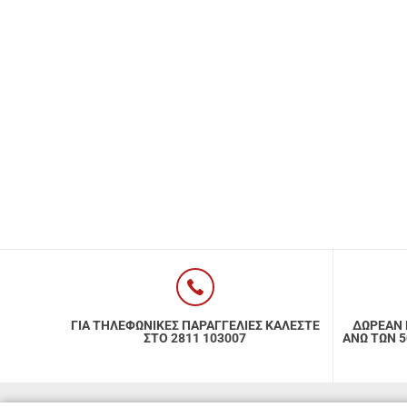
Προϊόντα Ειδικής
Διατροφής
Best Sellers
SUPER ΠΡΟΣΦΟΡΕΣ!
Blog
ΓΙΑ ΤΗΛΕΦΩΝΙΚΕΣ ΠΑΡΑΓΓΕΛΙΕΣ ΚΑΛΕΣΤΕ
ΔΩΡΕΑΝ 
ΣΤΟ 2811 103007
ΑΝΩ ΤΩΝ 50€ Κ