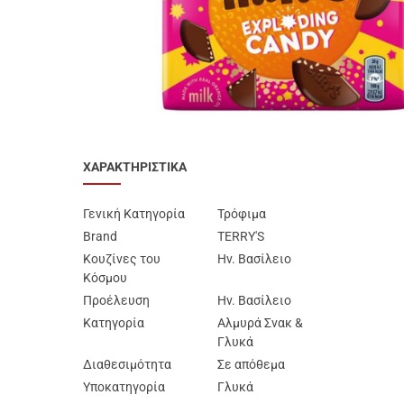
Προϊόντα Ειδικής
Διατροφής
Best Sellers
SUPER ΠΡΟΣΦΟΡΕΣ!
Blog
ΧΑΡΑΚΤΗΡΙΣΤΙΚΑ
Γενική Κατηγορία
Τρόφιμα
Brand
TERRY'S
Κουζίνες του
Ην. Βασίλειο
Κόσμου
Προέλευση
Ην. Βασίλειο
Κατηγορία
Αλμυρά Σνακ &
Γλυκά
Διαθεσιμότητα
Σε απόθεμα
Υποκατηγορία
Γλυκά