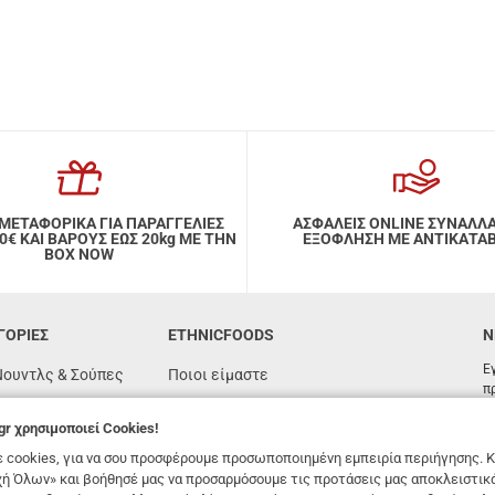
ΜΕΤΑΦΟΡΙΚΑ ΓΙΑ ΠΑΡΑΓΓΕΛΙΕΣ
ΑΣΦΑΛΕΙΣ ONLINE ΣΥΝΑΛΛ
ΑΙ ΒΑΡΟΥΣ ΕΩΣ 20kg ΜΕ ΤΗΝ
ΕΞΟΦΛΗΣΗ ΜΕ ΑΝΤΙΚΑΤΑ
BOX NOW
ΓΟΡΙΕΣ
ETHNICFOODS
N
Ε
Νουντλς & Σούπες
Ποιοι είμαστε
π
Συχνές ερωτήσεις
gr
χρησιμοποιεί Cookies!
όγιας
Συνταγές
 cookies, για να σου προσφέρουμε προσωποποιημένη εμπειρία περιήγησης. Κ
n
Όροι χρήσης
ή Όλων» και βοήθησέ μας να προσαρμόσουμε τις προτάσεις μας αποκλειστικ