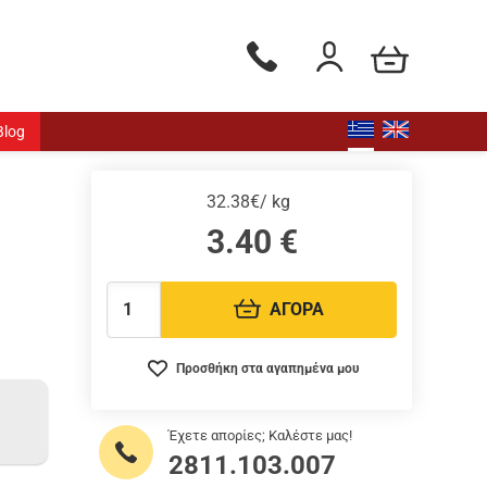
Το καλάθι μου
Τηλεφωνικές παραγγελίες - Δ
Είσοδος / Εγγραφή
Blog
32.38€/ kg
3.40
€
ΑΓΟΡΑ
Ποσότητα:
Προσθήκη στα αγαπημένα μου
Έχετε απορίες; Καλέστε μας!
2811.103.007