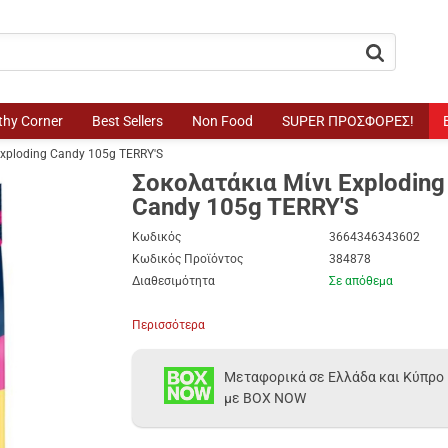
button.search
thy Corner
Best Sellers
Non Food
SUPER ΠΡΟΣΦΟΡΕΣ!
xploding Candy 105g TERRY'S
Σοκολατάκια Μίνι Exploding
Candy 105g TERRY'S
Κωδικός
3664346343602
Κωδικός Προϊόντος
384878
Διαθεσιμότητα
Σε απόθεμα
Περισσότερα
Μεταφορικά σε Ελλάδα και Κύπρο
με BOX NOW