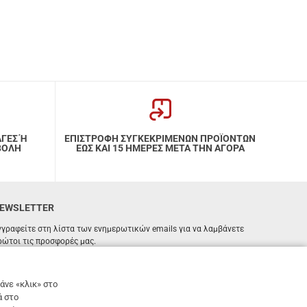
ΑΓΕΣ Ή
ΕΠΙΣΤΡΟΦΗ ΣΥΓΚΕΚΡΙΜΕΝΩΝ ΠΡΟΪΟΝΤΩΝ
ΒΟΛΗ
ΕΩΣ ΚΑΙ 15 ΗΜΕΡΕΣ ΜΕΤΑ ΤΗΝ ΑΓΟΡΑ
EWSLETTER
γγραφείτε στη λίστα των ενημερωτικών emails για να λαμβάνετε
ρώτοι τις προσφορές μας.
ΕΓΓΡΑΦΗ
Email
άνε «κλικ» στο
ά στο
Έχω διαβάσει κι αποδέχομαι τους
όρους χρήσης