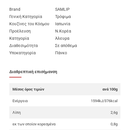
Brand
SAMLIP
Γενική Κατηγορία
Τρόφιμα
Κουζίνες του Κόσμου
Ιαπωνία
Προέλευση
Ν.Κορέα
Κατηγορία
Άλευρα
Διαθεσιμότητα
Σε απόθεμα
Υποκατηγορία
Πάνκο
Διαθρεπτική επισήμανση
Μέσος όρος τιμών
ανά 100g
Ενέργεια
1594kJ/376kcal
Λίπη
2,6g
εκ των οποίον κορεσμένα
0,8g