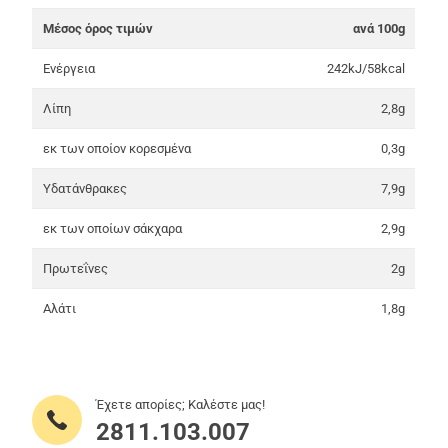
Μέσος όρος τιμών
ανά 100g
Ενέργεια
242kJ/58kcal
Λίπη
2,8g
εκ των οποίον κορεσμένα
0,3g
Υδατάνθρακες
7,9g
εκ των οποίων σάκχαρα
2,9g
Πρωτεΐνες
2g
Αλάτι
1,8g
Έχετε απορίες; Καλέστε μας!
2811.103.007