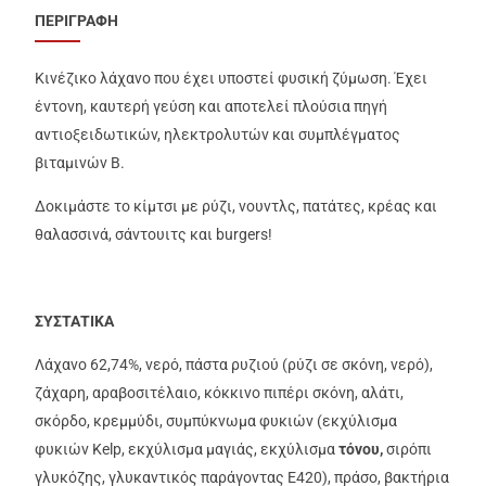
ΠΕΡΙΓΡΑΦΗ
Kινέζικο λάχανο που έχει υποστεί φυσική ζύμωση. Έχει
έντονη, καυτερή γεύση και αποτελεί πλούσια πηγή
αντιοξειδωτικών, ηλεκτρολυτών και συμπλέγματος
βιταμινών Β.
Δοκιμάστε το κίμτσι με ρύζι, νουντλς, πατάτες, κρέας και
θαλασσινά, σάντουιτς και burgers!
ΣΥΣΤΑΤΙΚΑ
Λάχανο 62,74%, νερό, πάστα ρυζιού (ρύζι σε σκόνη, νερό),
ζάχαρη, αραβοσιτέλαιο, κόκκινο πιπέρι σκόνη, αλάτι,
σκόρδο, κρεμμύδι, συμπύκνωμα φυκιών (εκχύλισμα
φυκιών Kelp, εκχύλισμα μαγιάς, εκχύλισμα
τόνου,
σιρόπι
γλυκόζης, γλυκαντικός παράγοντας Ε420), πράσο, βακτήρια