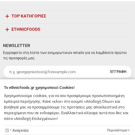
TOP ΚΑΤΗΓΟΡΙΕΣ
ETHNICFOODS
NEWSLETTER
Εγγραφείτε στη λίστα των ενημερωτικών emails για να λαμβάνετε πρώτοι
τις προσφορές μας.
ΕΓΓΡΑΦΗ
Email
Έχω διαβάσει κι αποδέχομαι τους
όρους χρήσης
To
ethnicfoods.gr
χρησιμοποιεί Cookies!
Χρησιμοποιούμε cookies, για να σου προσφέρουμε προσωποποιημένη
Λ. 62 Μαρτύρων 231
,
Ηράκλειο Κρήτης
,
Νότιο Αιγαίο
,
Τ.Κ. 71303
Ελλάδα
εμπειρία περιήγησης. Κάνε «κλικ» στο κουμπί «Αποδοχή Όλων» και
info@ethnicfoods.gr
2811.103.007
βοήθησέ μας να προσαρμόσουμε τις προτάσεις μας αποκλειστικά στο
Ωράριο φυσικού καταστήματος: Δευτέρα, Τρίτη, Τετάρτη & Σάββατο 09:30 - 18:00, Πέμπτη,
Παρασκευή 09:30 - 21:00
περιεχόμενο που σε ενδιαφέρει. Εναλλακτικά κλίκαρε αυτά που θες και
πάτα «Αποδοχή Επιλεγμένων»!
To
ethnicfoods.gr
χρησιμοποιεί Cookies!
Αναγκαία
Περισσότερα